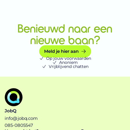
Benieuwd naar een
nieuwe baan?
Meld je hier aan
Op jouw voorwaarden
Anoniem
Vrijblijvend chatten
JobQ
info@jobq.com
085-0805547