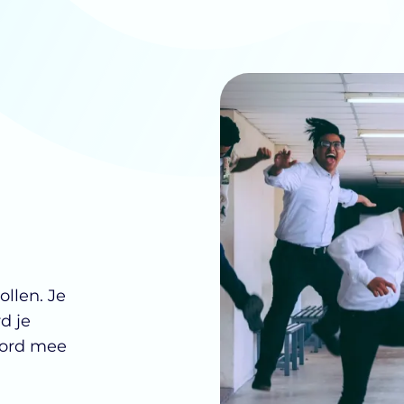
ollen. Je
d je
oord mee