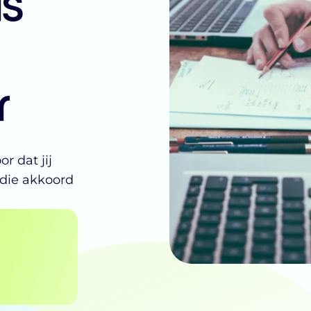
ls
r
r dat jij
die akkoord