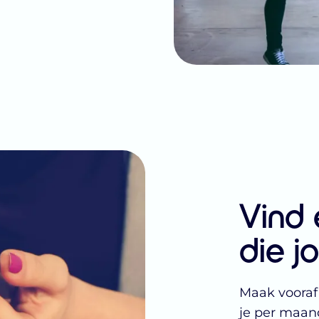
Vind
die j
Maak vooraf 
je per maand