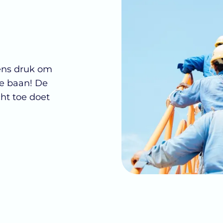
gens druk om
le baan! De
cht toe doet