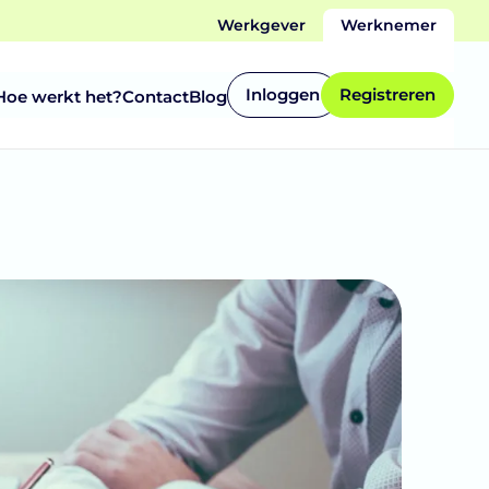
Werkgever
Werknemer
Inloggen
Registreren
Hoe werkt het?
Contact
Blog