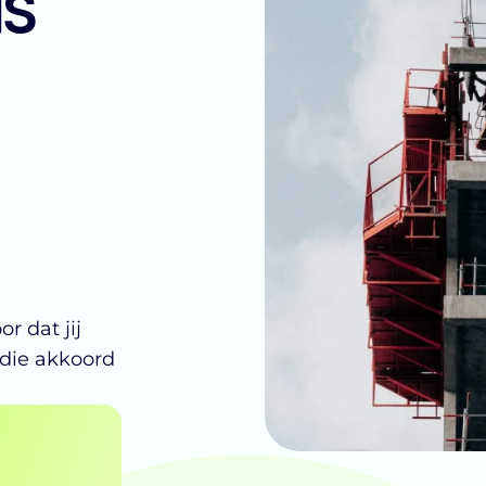
ls
r dat jij
die akkoord