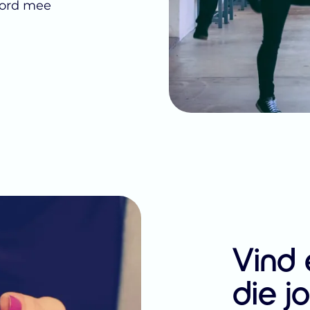
oord mee
Vind
die j