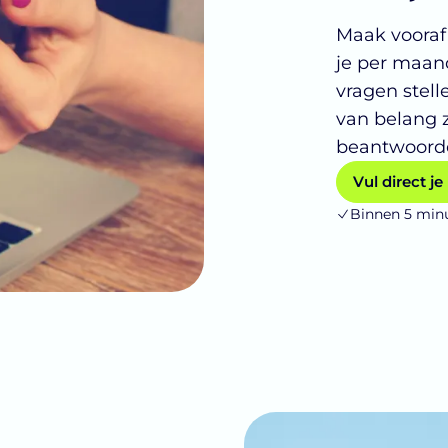
Maak vooraf 
je per maand
vragen stell
van belang 
beantwoorde
Vul direct je 
Binnen 5 min