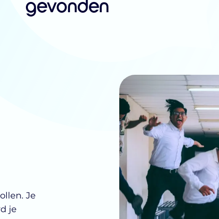
gevonden
ollen. Je
d je