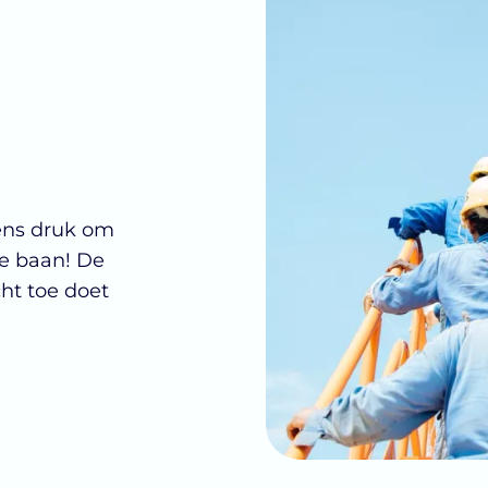
gens druk om
le baan! De
cht toe doet